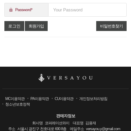
Password*
로그인
회원가입
비밀번호찾기
MC이용약관
PA이용약관
CU이용약관
개인정보처리방침
청소년보호정책
판매자정보
회사명
코퍼레이션와이
대표명
김용재
주소
서울시 광진구 천호대로 690 8층
메일주소
versayou.y@gmail.com